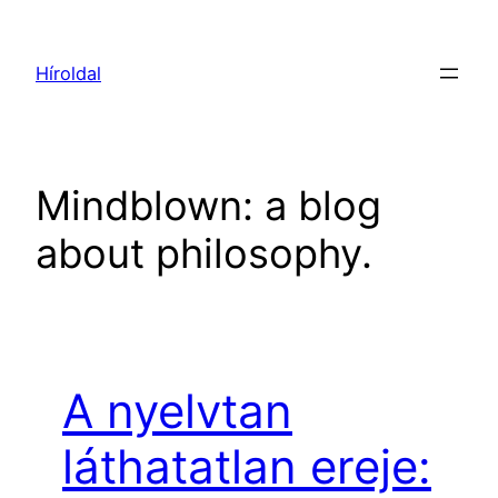
Ugrás
a
Híroldal
tartalomhoz
Mindblown: a blog
about philosophy.
A nyelvtan
láthatatlan ereje: