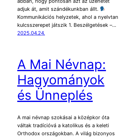
abban, hogy pontosan azt az üzenetet
adjuk át, amit szándékunkban állt.
Kommunikációs helyzetek, ahol a nyelvtan
kulcsszerepet játszik 1. Beszélgetések –…
2025.04.24.
A Mai Névnap:
Hagyományok
és Ünneplés
A mai névnap szokásai a középkor óta
váltak tradícióvá a katolikus és a keleti
Orthodox országokban. A világ bizonyos