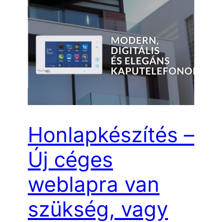
Honlapkészítés –
Új céges
weblapra van
szükség, vagy