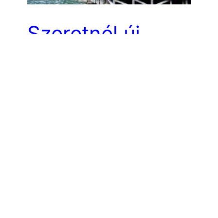
Szeretnél új
állást? Ausztriai
Munkák nálunk!
Ausztria nagyon sok lehetőséggel képes
szolgálni azok számára, akik
munkalehetőségek felől érdeklődnek.
Dolgozni mindig lehet, de nem mindegy az,
hogy hol, vagy esetleg milyen körülmények
között. Az osztrakmelo.hu oldal igen
segítőkész bárki számára, akik Ausztriai
munka gondolatát fontolgatják. A